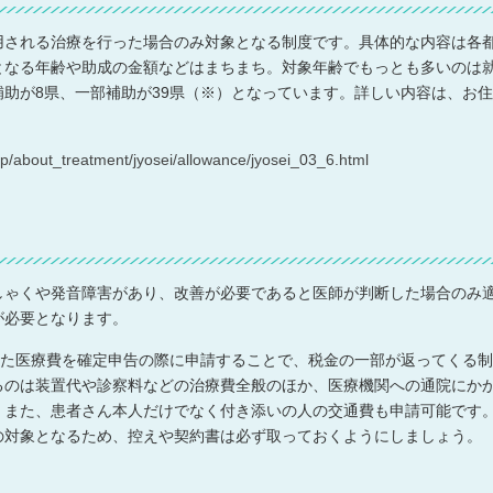
用される治療を行った場合のみ対象となる制度です。具体的な内容は各
となる年齢や助成の金額などはまちまち。対象年齢でもっとも多いのは
助が8県、一部補助が39県（※）となっています。詳しい内容は、お
o.jp/about_treatment/jyosei/allowance/jyosei_03_6.html
しゃくや発音障害があり、改善が必要であると医師が判断した場合のみ
が必要となります。
った医療費を確定申告の際に申請することで、税金の一部が返ってくる
るのは装置代や診察料などの治療費全般のほか、医療機関への通院にか
。また、患者さん本人だけでなく付き添いの人の交通費も申請可能です
の対象となるため、控えや契約書は必ず取っておくようにしましょう。