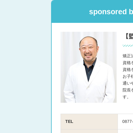
sponsor
【
矯正
資格
資格
お子
通い
院長
す。
TEL
0877