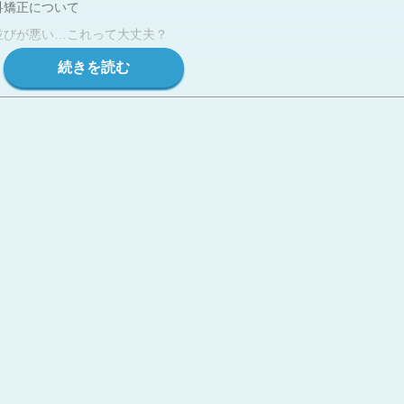
科矯正について
並びが悪い…これって大丈夫？
治したいときのおすすめの治療法
の基礎知識
一覧
科矯正について
？