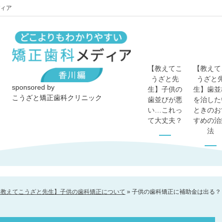
ィア
【教えてこ
【教えて
うざと先
うざと
sponsored by
生】子供の
生】歯並
こうざと矯正歯科クリニック
歯並びが悪
を治した
い…これっ
ときのお
て大丈夫？
すめの治
法
【教えてこうざと先生】子供の歯科矯正について
»
子供の歯科矯正に補助金は出る？