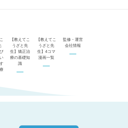
こ
【教えてこ
【教えてこ
監修・運営
先
うざと先
うざと先
会社情報
び
生】矯正治
生】4コマ
い
療の基礎知
漫画一覧
す
識
療