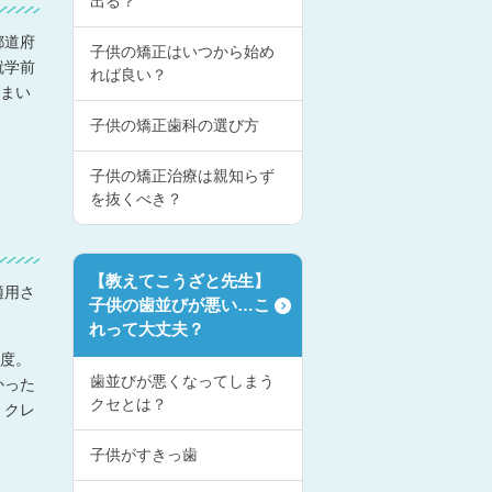
出る？
都道府
子供の矯正はいつから始め
就学前
れば良い？
住まい
子供の矯正歯科の選び方
子供の矯正治療は親知らず
を抜くべき？
【教えてこうざと先生】
適用さ
子供の歯並びが悪い…こ
れって大丈夫？
制度。
歯並びが悪くなってしまう
かった
クセとは？
。クレ
子供がすきっ歯