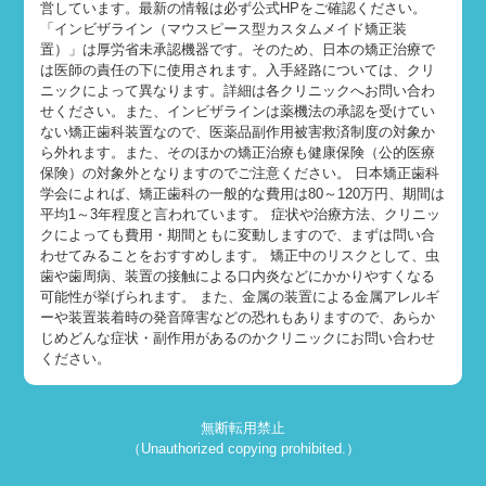
営しています。最新の情報は必ず公式HPをご確認ください。
「インビザライン（マウスピース型カスタムメイド矯正装
置）」は厚労省未承認機器です。そのため、日本の矯正治療で
は医師の責任の下に使用されます。入手経路については、クリ
ニックによって異なります。詳細は各クリニックへお問い合わ
せください。また、インビザラインは薬機法の承認を受けてい
ない矯正歯科装置なので、医薬品副作用被害救済制度の対象か
ら外れます。また、そのほかの矯正治療も健康保険（公的医療
保険）の対象外となりますのでご注意ください。 日本矯正歯科
学会によれば、矯正歯科の一般的な費用は80～120万円、期間は
平均1～3年程度と言われています。 症状や治療方法、クリニッ
クによっても費用・期間ともに変動しますので、まずは問い合
わせてみることをおすすめします。 矯正中のリスクとして、虫
歯や歯周病、装置の接触による口内炎などにかかりやすくなる
可能性が挙げられます。 また、金属の装置による金属アレルギ
ーや装置装着時の発音障害などの恐れもありますので、あらか
じめどんな症状・副作用があるのかクリニックにお問い合わせ
ください。
無断転用禁止
（Unauthorized copying prohibited.）