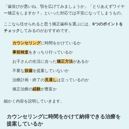
「歯並びが悪いね、顎を広げてみましょうか」「とりあえずワイヤ
ー矯正をしますか？」といった対応では不安になってしまうもの。
ここなら任せられると思う矯正歯科を選ぶには、
6つのポイントを
チェック
してみるのがおすすめです。
カウンセリング
に時間をかけているか
事前検査
をきっちり行っているか
お子さんの生活に合った
矯正方法
があるか
不要な
抜歯
を提案していないか
治療計画・終了の
見通し
は立っているのか
矯正治療の
経験
が豊富か
細かく内容を説明していきます。
カウンセリングに時間をかけて納得できる治療を
提案しているか