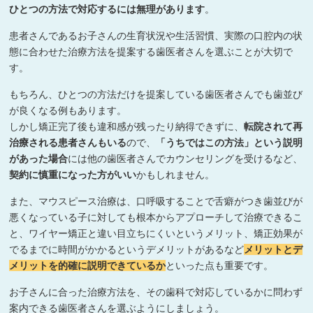
ひとつの方法で対応するには無理があります
。
患者さんであるお子さんの生育状況や生活習慣、実際の口腔内の状
態に合わせた治療方法を提案する歯医者さんを選ぶことが大切で
す。
もちろん、ひとつの方法だけを提案している歯医者さんでも歯並び
が良くなる例もあります。
しかし矯正完了後も違和感が残ったり納得できずに、
転院されて再
治療される患者さんもいる
ので、
「うちではこの方法」という説明
があった場合
には他の歯医者さんでカウンセリングを受けるなど、
契約に慎重になった方がいい
かもしれません。
また、マウスピース治療は、口呼吸することで舌癖がつき歯並びが
悪くなっている子に対しても根本からアプローチして治療できるこ
と、ワイヤー矯正と違い目立ちにくいというメリット、矯正効果が
でるまでに時間がかかるというデメリットがあるなど
メリットとデ
メリットを的確に説明できているか
といった点も重要です。
お子さんに合った治療方法を、その歯科で対応しているかに問わず
案内できる歯医者さんを選ぶようにしましょう。