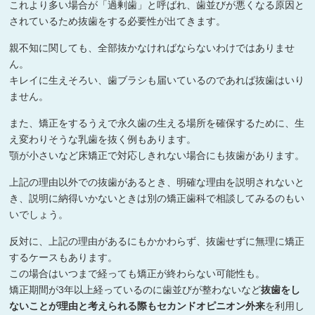
これより多い場合が「過剰歯」と呼ばれ、歯並びが悪くなる原因と
されているため抜歯をする必要性が出てきます。
親不知に関しても、全部抜かなければならないわけではありませ
ん。
キレイに生えそろい、歯ブラシも届いているのであれば抜歯はいり
ません。
また、矯正をするうえで永久歯の生える場所を確保するために、生
え変わりそうな乳歯を抜く例もあります。
顎が小さいなど床矯正で対応しきれない場合にも抜歯があります。
上記の理由以外での抜歯があるとき、明確な理由を説明されないと
き、説明に納得いかないときは別の矯正歯科で相談してみるのもい
いでしょう。
反対に、上記の理由があるにもかかわらず、抜歯せずに無理に矯正
するケースもあります。
この場合はいつまで経っても矯正が終わらない可能性も。
矯正期間が3年以上経っているのに歯並びが整わないなど
抜歯をし
ないことが理由と考えられる際もセカンドオピニオン外来
を利用し