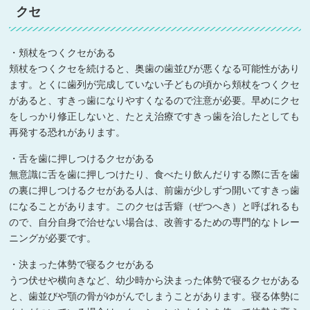
クセ
・頬杖をつくクセがある
頬杖をつくクセを続けると、奥歯の歯並びが悪くなる可能性があり
ます。とくに歯列が完成していない子どもの頃から頬杖をつくクセ
があると、すきっ歯になりやすくなるので注意が必要。早めにクセ
をしっかり修正しないと、たとえ治療ですきっ歯を治したとしても
再発する恐れがあります。
・舌を歯に押しつけるクセがある
無意識に舌を歯に押しつけたり、食べたり飲んだりする際に舌を歯
の裏に押しつけるクセがある人は、前歯が少しずつ開いてすきっ歯
になることがあります。このクセは舌癖（ぜつへき）と呼ばれるも
ので、自分自身で治せない場合は、改善するための専門的なトレー
ニングが必要です。
・決まった体勢で寝るクセがある
うつ伏せや横向きなど、幼少時から決まった体勢で寝るクセがある
と、歯並びや顎の骨がゆがんでしまうことがあります。寝る体勢に