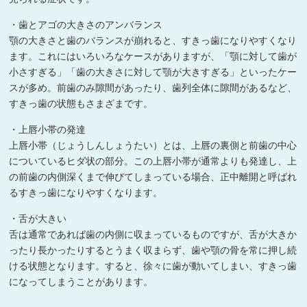
・歯とアゴの大きさのアンバランス
顎の大きさと歯のバランスが崩れると、すきっ歯になりやすくなり
ます。これにはいろいろなケースがありますが、「顎に対して歯が
小さすぎる」「歯の大きさに対して顎が大きすぎる」といったケー
スが多め。前歯のみ隙間があったり、歯列全体に隙間があるなど、
すきっ歯の状態もさまざまです。
・上唇小帯の発達
上唇小帯（じょうしんしょうたい）とは、上唇の裏側と前歯の中心
についているヒダ状の部分。この上唇小帯が通常よりも発達し、上
の前歯の内側深くまで伸びてしまっている場合、正中離開と呼ばれ
るすきっ歯になりやすくなります。
・舌が大きい
舌は通常であれば歯の内側に収まっているものですが、舌が大きか
ったり長かったりするとうまく収まらず、歯や顎の骨を常に押し続
ける状態となります。すると、徐々に歯が動いてしまい、すきっ歯
になってしまうことがあります。