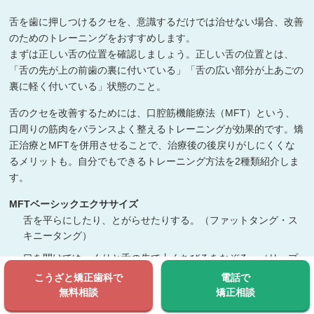
舌を歯に押しつけるクセを、意識するだけでは治せない場合、改善
のためのトレーニングをおすすめします。
まずは正しい舌の位置を確認しましょう。正しい舌の位置とは、
「舌の先が上の前歯の裏に付いている」「舌の広い部分が上あごの
裏に軽く付いている」状態のこと。
舌のクセを改善するためには、口腔筋機能療法（MFT）という、
口周りの筋肉をバランスよく整えるトレーニングが効果的です。矯
正治療とMFTを併用させることで、治療後の後戻りがしにくくな
るメリットも。自分でもできるトレーニング方法を2種類紹介しま
す。
MFTベーシックエクササイズ
舌を平らにしたり、とがらせたりする。（ファットタング・ス
キニータング）
口を開けてゆっくりと舌の先で上くちびるをなぞる。（リップ
トレーサー）
こうざと矯正歯科で
電話で
無料相談
矯正相談
上を向いて口を開け、ガラガラとうがいをして止める。（ガー
グルストップ）