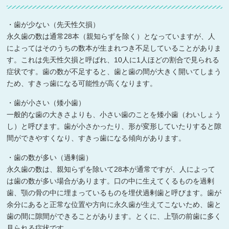
・歯が少ない（先天性欠損）
永久歯の数は通常28本（親知らずを除く）となっていますが、人
によってはそのうちの数本が生まれつき不足していることがありま
す。これは先天性欠損と呼ばれ、10人に1人ほどの割合で見られる
症状です。歯の数が不足すると、歯と歯の間が大きく開いてしまう
ため、すきっ歯になる可能性が高くなります。
・歯が小さい（矮小歯）
一般的な歯の大きさよりも、小さい歯のことを矮小歯（わいしょう
し）と呼びます。歯が小さかったり、形が変形していたりすると隙
間ができやすくなり、すきっ歯になる傾向があります。
・歯の数が多い（過剰歯）
永久歯の数は、親知らずを除いて28本が通常ですが、人によって
は歯の数が多い場合があります。口の中に生えてくるものを過剰
歯、顎の骨の中に埋まっているものを埋伏過剰歯と呼びます。歯が
余分にあると正常な位置や方向に永久歯が生えてこないため、歯と
歯の間に隙間ができることがあります。とくに、上顎の前歯に多く
見られる症状です。