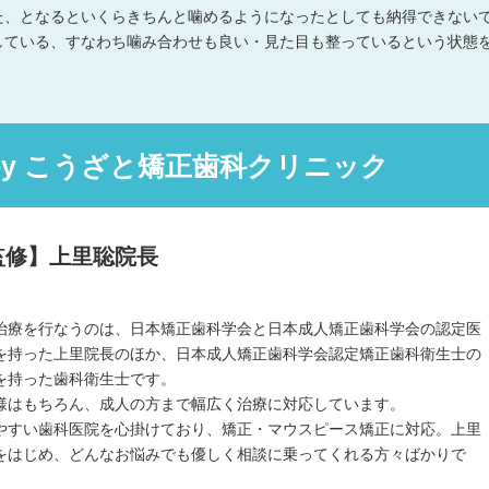
た、となるといくらきちんと噛めるようになったとしても納得できない
している、すなわち噛み合わせも良い・見た目も整っているという状態
。
ed by こうざと矯正歯科クリニック
監修】上里聡院長
治療を行なうのは、日本矯正歯科学会と日本成人矯正歯科学会の認定医
を持った上里院長のほか、日本成人矯正歯科学会認定矯正歯科衛生士の
を持った歯科衛生士です。
様はもちろん、成人の方まで幅広く治療に対応しています。
やすい歯科医院を心掛けており、矯正・マウスピース矯正に対応。上里
をはじめ、どんなお悩みでも優しく相談に乗ってくれる方々ばかりで