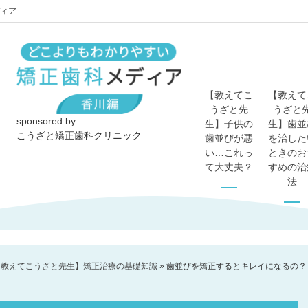
ィア
【教えてこ
【教えて
うざと先
うざと
sponsored by
生】子供の
生】歯並
こうざと矯正歯科クリニック
歯並びが悪
を治した
い…これっ
ときのお
て大丈夫？
すめの治
法
【教えてこうざと先生】矯正治療の基礎知識
»
歯並びを矯正するとキレイになるの？