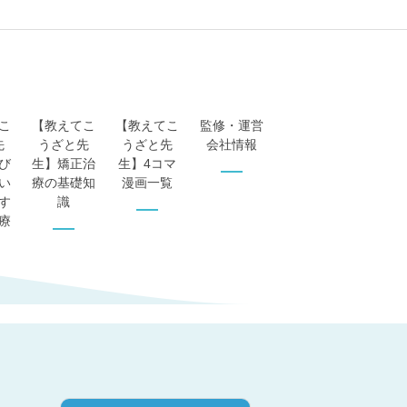
こ
【教えてこ
【教えてこ
監修・運営
先
うざと先
うざと先
会社情報
び
生】矯正治
生】4コマ
い
療の基礎知
漫画一覧
す
識
療