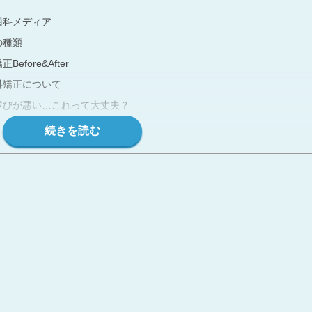
歯科メディア
の種類
ore&After
科矯正について
並びが悪い…これって大丈夫？
治したいときのおすすめの治療法
の基礎知識
一覧
の基礎知識
は？
？